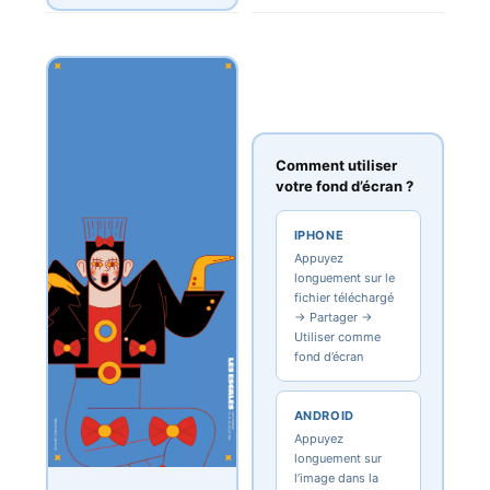
Comment utiliser
votre fond d’écran ?
IPHONE
Appuyez
longuement sur le
fichier téléchargé
→ Partager →
Utiliser comme
fond d’écran
ANDROID
Appuyez
longuement sur
l’image dans la