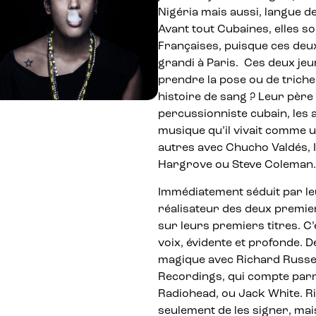
Nigéria mais aussi, langue de
Avant tout Cubaines, elles so
Françaises, puisque ces deu
grandi à Paris. Ces deux jeun
prendre la pose ou de tricher
histoire de sang ? Leur père
percussionniste cubain, les a 
musique qu’il vivait comme un 
autres avec Chucho Valdés, 
Hargrove ou Steve Coleman. M
Immédiatement séduit par leu
réalisateur des deux premiers
sur leurs premiers titres. C’
voix, évidente et profonde. 
magique avec Richard Russel
Recordings, qui compte parmi
Radiohead, ou Jack White. R
seulement de les signer, mai