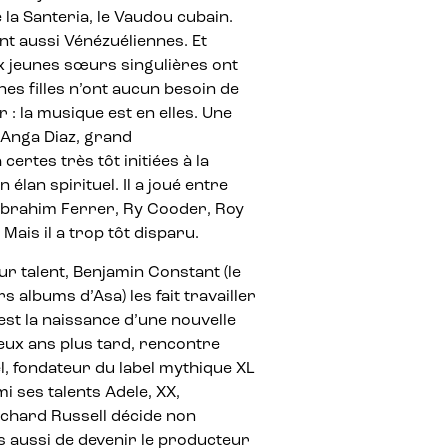
 la Santeria, le Vaudou cubain.
nt aussi Vénézuéliennes. Et
x jeunes sœurs singulières ont
es filles n’ont aucun besoin de
 : la musique est en elles. Une
 Anga Diaz, grand
certes très tôt initiées à la
élan spirituel. Il a joué entre
Ibrahim Ferrer, Ry Cooder, Roy
ais il a trop tôt disparu.
r talent, Benjamin Constant (le
 albums d’Asa) les fait travailler
est la naissance d’une nouvelle
Deux ans plus tard, rencontre
, fondateur du label mythique XL
 ses talents Adele, XX,
ichard Russell décide non
s aussi de devenir le producteur