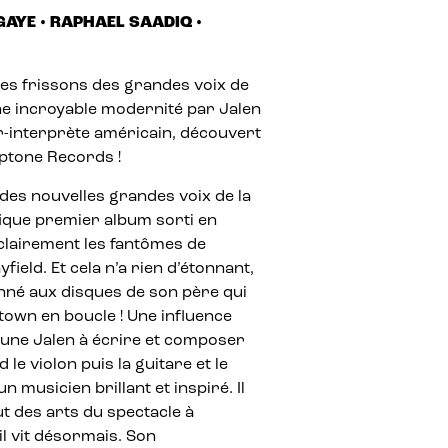
GAYE • RAPHAEL SAADIQ •
les frissons des grandes voix de
e incroyable modernité par Jalen
-interprète américain, découvert
aptone Records !
 des nouvelles grandes voix de la
ique premier album sorti en
lairement les fantômes de
ield. Et cela n’a rien d’étonnant,
nné aux disques de son père qui
otown en boucle ! Une influence
eune Jalen à écrire et composer
 le violon puis la guitare et le
 musicien brillant et inspiré. Il
ut des arts du spectacle à
il vit désormais. Son