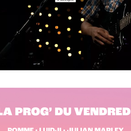
LA PROG’ DU VENDRED
POMME • LUIDJI • JULIAN MARLEY