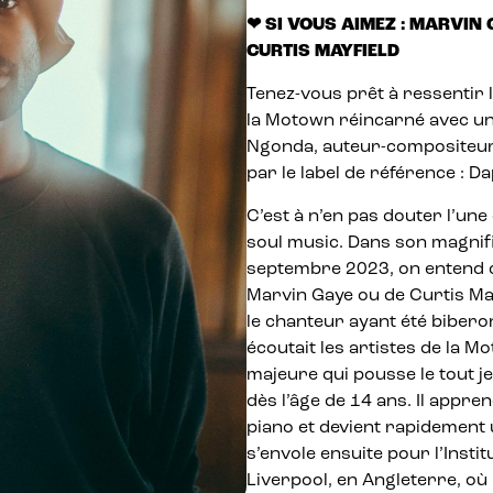
❤ SI VOUS AIMEZ : MARVIN 
CURTIS MAYFIELD
Tenez-vous prêt à ressentir 
la Motown réincarné avec un
Ngonda, auteur-compositeur
par le label de référence : D
C’est à n’en pas douter l’une
soul music. Dans son magnif
septembre 2023, on entend c
Marvin Gaye ou de Curtis Mayf
le chanteur ayant été bibero
écoutait les artistes de la M
majeure qui pousse le tout j
dès l’âge de 14 ans. Il apprend
piano et devient rapidement un
s’envole ensuite pour l’Instit
Liverpool, en Angleterre, où 