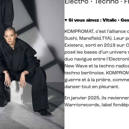
Electro • Techno - 
♥ Si vous aimez : Vitalic • Ge
KOMPROMAT, c’est l’alliance 
Sushi, Mansfield.TYA).
Leur 
Existenz, sorti en 2019 sur Cl
posé les bases d’un univers
duo navigue entre l’Electroni
New Wave et la techno radical
techno berlinoise. KOMPROMAT
guerre et à la prière, comme
danser tout en pleurant.
En janvier 2025, ils revienn
Warriorecords, label fondé
p