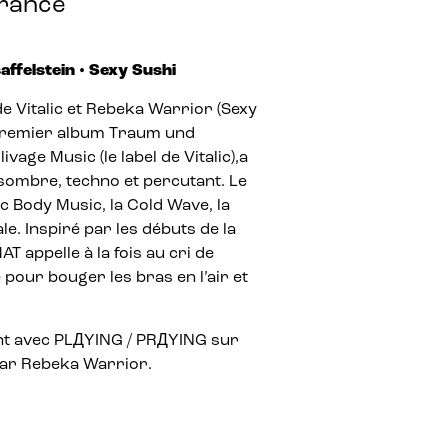
France
saffelstein • Sexy Sushi
de Vitalic et Rebeka Warrior (Sexy
premier album Traum und
ivage Music (le label de Vitalic),
a
 sombre, techno et percutant.
Le
c Body Music, la Cold Wave, la
e. Inspiré par les débuts de la
 appelle à la fois au cri de
 pour bouger les bras en l’air et
ent avec PLДYING / PRДYING sur
ar Rebeka Warrior.