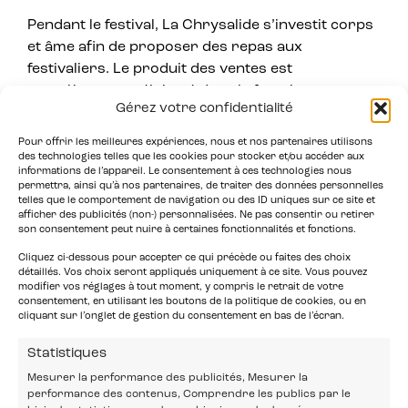
Pendant le festival, La Chrysalide s’investit corps
et âme afin de proposer des repas aux
festivaliers. Le produit des ventes est
complètement réinjecté dans le fonctionnement
Gérez votre confidentialité
de l’école et contribue à son fonctionnement :
salariat des encadrants et professeurs,
Pour offrir les meilleures expériences, nous et nos partenaires utilisons
fonctionnement…
des technologies telles que les cookies pour stocker et/ou accéder aux
informations de l’appareil. Le consentement à ces technologies nous
permettra, ainsi qu’à nos partenaires, de traiter des données personnelles
Pour tout savoir sur La Chrysalide
flyer
telles que le comportement de navigation ou des ID uniques sur ce site et
2019_Chrysalide
afficher des publicités (non-) personnalisées. Ne pas consentir ou retirer
son consentement peut nuire à certaines fonctionnalités et fonctions.
Cliquez ci-dessous pour accepter ce qui précède ou faites des choix
détaillés. Vos choix seront appliqués uniquement à ce site. Vous pouvez
modifier vos réglages à tout moment, y compris le retrait de votre
consentement, en utilisant les boutons de la politique de cookies, ou en
cliquant sur l’onglet de gestion du consentement en bas de l’écran.
Statistiques
Mesurer la performance des publicités, Mesurer la
performance des contenus, Comprendre les publics par le