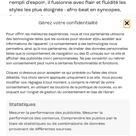
rempli d’espoir, il fusionne avec flair et fluidité les
styles les plus éloignés : afro-beat en syncopes,
flow hip-hop, funk, tensions post-punk ou encore
Gérez votre confidentialité
des échos de cold-wave, son timbre de voix est
d’ailleurs assez proche de celui de Phil Oakey (The
Pour offrir les meilleures expériences, nous et nos partenaires utilisons
Human League). Avec déjà autant d’audace et
des technologies telles que les cookies pour stocker et/ou accéder aux
informations de l’appareil. Le consentement à ces technologies nous
d’assurance, Petite Noir deviendra grand !
permettra, ainsi qu’à nos partenaires, de traiter des données personnelles
telles que le comportement de navigation ou des ID uniques sur ce site et
Noemie Lecoq – LES INROCKS
afficher des publicités (non-) personnalisées. Ne pas consentir ou retirer
son consentement peut nuire à certaines fonctionnalités et fonctions.
Cliquez ci-dessous pour accepter ce qui précède ou faites des choix
détaillés. Vos choix seront appliqués uniquement à ce site. Vous pouvez
modifier vos réglages à tout moment, y compris le retrait de votre
consentement, en utilisant les boutons de la politique de cookies, ou en
cliquant sur l’onglet de gestion du consentement en bas de l’écran.
Statistiques
Mesurer la performance des publicités, Mesurer la
performance des contenus, Comprendre les publics par le
biais de statistiques ou de combinaisons de données
provenant de différentes sources.