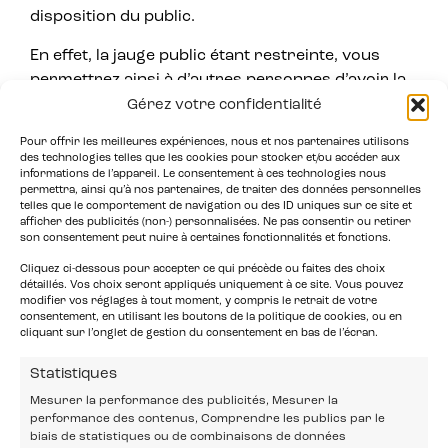
disposition du public.
En effet, la jauge public étant restreinte, vous
permettrez ainsi à d’autres personnes d’avoir la
possibilité d’assister au(x) concert(s)
Gérez votre confidentialité
Je souhaite annuler mon billet
Pour offrir les meilleures expériences, nous et nos partenaires utilisons
des technologies telles que les cookies pour stocker et/ou accéder aux
informations de l’appareil. Le consentement à ces technologies nous
permettra, ainsi qu’à nos partenaires, de traiter des données personnelles
telles que le comportement de navigation ou des ID uniques sur ce site et
afficher des publicités (non-) personnalisées. Ne pas consentir ou retirer
son consentement peut nuire à certaines fonctionnalités et fonctions.
Cliquez ci-dessous pour accepter ce qui précède ou faites des choix
détaillés. Vos choix seront appliqués uniquement à ce site. Vous pouvez
modifier vos réglages à tout moment, y compris le retrait de votre
consentement, en utilisant les boutons de la politique de cookies, ou en
cliquant sur l’onglet de gestion du consentement en bas de l’écran.
Statistiques
Mesurer la performance des publicités, Mesurer la
performance des contenus, Comprendre les publics par le
biais de statistiques ou de combinaisons de données