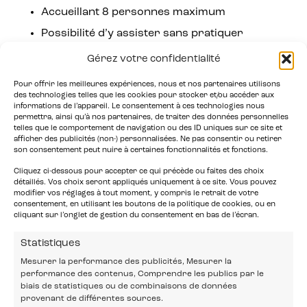
Accueillant 8 personnes maximum
Possibilité d’y assister sans pratiquer
Inscription sur place
Gérez votre confidentialité
Vendredi 26/07 : 18h00 – 22h00
Pour offrir les meilleures expériences, nous et nos partenaires utilisons
des technologies telles que les cookies pour stocker et/ou accéder aux
informations de l’appareil. Le consentement à ces technologies nous
Samedi 27/07 : 18h00 – 22h00
permettra, ainsi qu’à nos partenaires, de traiter des données personnelles
telles que le comportement de navigation ou des ID uniques sur ce site et
Dimanche 28/07 : 16h00 – 21h00
afficher des publicités (non-) personnalisées. Ne pas consentir ou retirer
son consentement peut nuire à certaines fonctionnalités et fonctions.
Cliquez ci-dessous pour accepter ce qui précède ou faites des choix
détaillés. Vos choix seront appliqués uniquement à ce site. Vous pouvez
modifier vos réglages à tout moment, y compris le retrait de votre
consentement, en utilisant les boutons de la politique de cookies, ou en
cliquant sur l’onglet de gestion du consentement en bas de l’écran.
Statistiques
Mesurer la performance des publicités, Mesurer la
performance des contenus, Comprendre les publics par le
biais de statistiques ou de combinaisons de données
provenant de différentes sources.