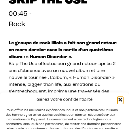
SKIP THE USE
00:45 -
Rock
Le groupe de rock lillois a fait son grand retour
en mars dernier avec la sortie d’un quatrième
album : « Human Disorder ».
Skip The Use effectue son grand retour après 2
ans d’absence avec un nouvel album et une
nouvelle tournée . L’album, « Human Disorder »
intense, bigger than life, aux émotions qui
s’entrechoquent, imprime une traversée des
ténèbres pour accéder à la lumière, celle qui fait
Gérez votre confidentialité
de nous des Hommes. Un nouvel album qui nous
Pour offrir les meilleures expériences, nous et nos partenaires utilisons
montre encore une fois toute l’efficacité et la
des technologies telles que les cookies pour stocker et/ou accéder aux
puissance de Mat Bastard et de son gang. Un
informations de l’appareil. Le consentement à ces technologies nous
permettra, ainsi qu’à nos partenaires, de traiter des données personnelles
album pop- rock parfaitement taillé pour la scène,
telles que le comportement de navigation ou des ID uniques sur ce site et