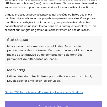
leur terrain de prédilection.
afficher des publicités (non-) personnalisées. Ne pas consentir ou retirer
son consentement peut nuire à certaines fonctionnalités et fonctions.
Cliquez ci-dessous pour accepter ce qui précède ou faites des choix
détaillés. Vos choix seront appliqués uniquement à ce site. Vous pouvez
modifier vos réglages à tout moment, y compris le retrait de votre
consentement, en utilisant les boutons de la politique de cookies, ou en
cliquant sur l’onglet de gestion du consentement en bas de l’écran.
Statistiques
Mesurer la performance des publicités, Mesurer la
performance des contenus, Comprendre les publics par le
biais de statistiques ou de combinaisons de données
provenant de différentes sources.
Marketing
Utiliser des données limitées pour sélectionner la publicité,
Développer et améliorer les services.
Gérer 735 fournisseurs
En savoir plus sur ces finalités
Accepter et Fermer