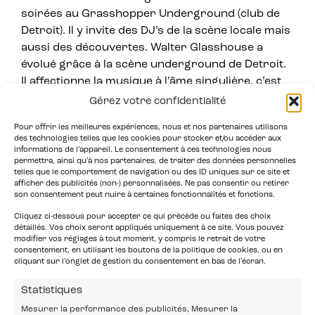
soirées au Grasshopper Underground (club de
Detroit). Il y invite des DJ’s de la scène locale mais
aussi des découvertes. Walter Glasshouse a
évolué grâce à la scène underground de Detroit.
Il affectionne la musique à l’âme singulière, c’est
pour cela que ses mixes s’inspirent du funk, du
Gérez votre confidentialité
jazz et même de la soul. Ses influences vont de
Pour offrir les meilleures expériences, nous et nos partenaires utilisons
Stacey Pullen à Los Hermanos. Il souhaite toucher
des technologies telles que les cookies pour stocker et/ou accéder aux
toutes les amateurs de sons électros d’une
informations de l’appareil. Le consentement à ces technologies nous
permettra, ainsi qu’à nos partenaires, de traiter des données personnelles
manière différente, en laissant les vibes soul de
telles que le comportement de navigation ou des ID uniques sur ce site et
chaque piste amener le public sur le dancefloor.
afficher des publicités (non-) personnalisées. Ne pas consentir ou retirer
son consentement peut nuire à certaines fonctionnalités et fonctions.
Cliquez ci-dessous pour accepter ce qui précède ou faites des choix
détaillés. Vos choix seront appliqués uniquement à ce site. Vous pouvez
modifier vos réglages à tout moment, y compris le retrait de votre
consentement, en utilisant les boutons de la politique de cookies, ou en
cliquant sur l’onglet de gestion du consentement en bas de l’écran.
Statistiques
Mesurer la performance des publicités, Mesurer la