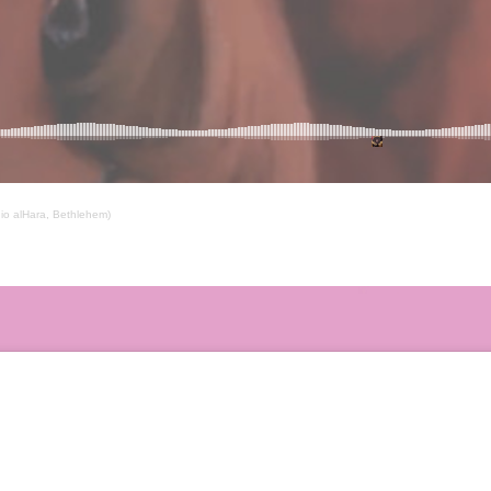
io alHara, Bethlehem)