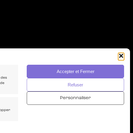
Accepter et Fermer
 des
 de
Refuser
Personnaliser
lopper
IQUE
CONTACT
NEWSLETTER