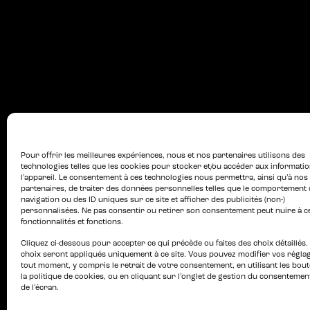
Pour offrir les meilleures expériences, nous et nos partenaires utilisons des
technologies telles que les cookies pour stocker et/ou accéder aux informati
l’appareil. Le consentement à ces technologies nous permettra, ainsi qu’à nos
partenaires, de traiter des données personnelles telles que le comportement 
navigation ou des ID uniques sur ce site et afficher des publicités (non-)
personnalisées. Ne pas consentir ou retirer son consentement peut nuire à c
fonctionnalités et fonctions.
Cliquez ci-dessous pour accepter ce qui précède ou faites des choix détaillés.
choix seront appliqués uniquement à ce site. Vous pouvez modifier vos régla
tout moment, y compris le retrait de votre consentement, en utilisant les bou
la politique de cookies, ou en cliquant sur l’onglet de gestion du consentemen
de l’écran.
ACTUALITÉS
PRO-MÉDIA
PA