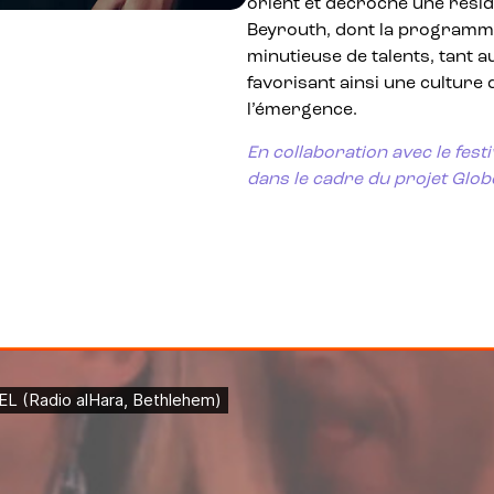
orient et décroche une résid
Beyrouth, dont la programm
minutieuse de talents, tant a
favorisant ainsi une culture 
l’émergence.
En collaboration avec le festi
dans le cadre du projet Glob