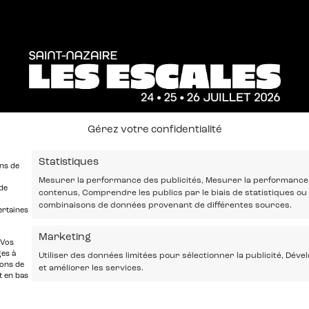
Gérez votre confidentialité
Statistiques
ons de
Mesurer la performance des publicités, Mesurer la performance
de
contenus, Comprendre les publics par le biais de statistiques ou
combinaisons de données provenant de différentes sources.
ertaines
Marketing
 Vos
ges à
Utiliser des données limitées pour sélectionner la publicité, Déve
tons de
et améliorer les services.
t en bas
RTENAIRES
COMITÉ SOCIAL ET ÉCONOM