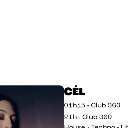
CÉL
01h15 - Club 360
21h - Club 360
House • Techno - L