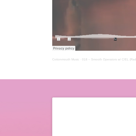
Cottonmouth Music
·
018 – Smooth Operators w/ C/EL (Rad