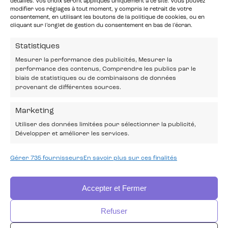
détaillés. Vos choix seront appliqués uniquement à ce site. Vous pouvez
modifier vos réglages à tout moment, y compris le retrait de votre
consentement, en utilisant les boutons de la politique de cookies, ou en
cliquant sur l’onglet de gestion du consentement en bas de l’écran.
Statistiques
Mesurer la performance des publicités, Mesurer la
performance des contenus, Comprendre les publics par le
biais de statistiques ou de combinaisons de données
provenant de différentes sources.
Marketing
Utiliser des données limitées pour sélectionner la publicité,
Développer et améliorer les services.
Gérer 735 fournisseurs
En savoir plus sur ces finalités
Accepter et Fermer
Refuser
ACTUALITÉS
PRO-MÉDIA
PARTENAIRES
COMITÉ SOCIAL ET ÉCONOMIQUE