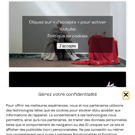
Cliquez sur « J’accepte » pour activer
Youtube
Politique de cookies
J’accepte
Cliquez sur « J’accepte » pour activer
Gérez votre confidentialité
Youtube
Pour offrir les meilleures expériences, nous et nos partenaires utilisons
Politique de cookies
des technologies telles que les cookies pour stocker et/ou accéder aux
informations de l’appareil. Le consentement à ces technologies nous
J’accepte
permettra, ainsi qu’à nos partenaires, de traiter des données personnelles
telles que le comportement de navigation ou des ID uniques sur ce site et
afficher des publicités (non-) personnalisées. Ne pas consentir ou retirer
son consentement peut nuire à certaines fonctionnalités et fonctions.